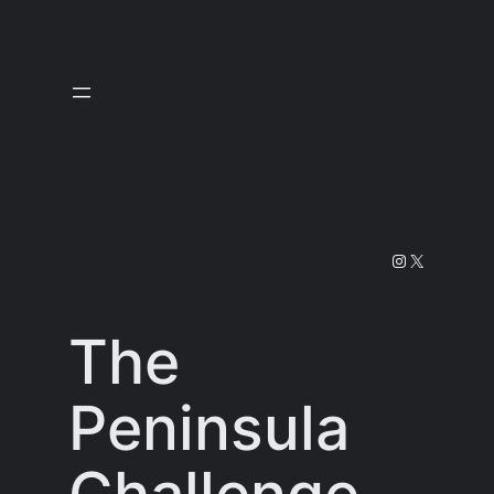
Prejsť
na
obsah
Instagram
X
The
Peninsula
Challenge