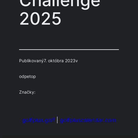
2025
Publikovaný
7. októbra 2023
v
od
petop
Značky:
golfplus.golf
|
golfpluscalendar.com