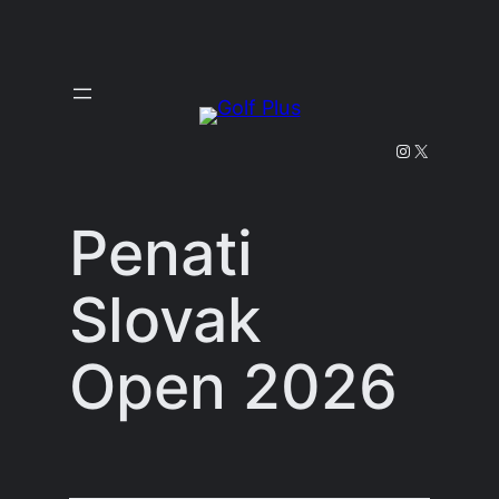
Prejsť
na
obsah
Instagram
X
Penati
Slovak
Open 2026