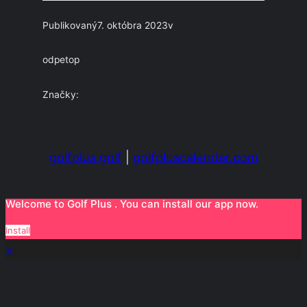
Publikovaný
7. októbra 2023
v
od
petop
Značky:
golfplus.golf
|
golfpluscalendar.com
Welcome to Golf Plus . You can install our app now.
Install
×