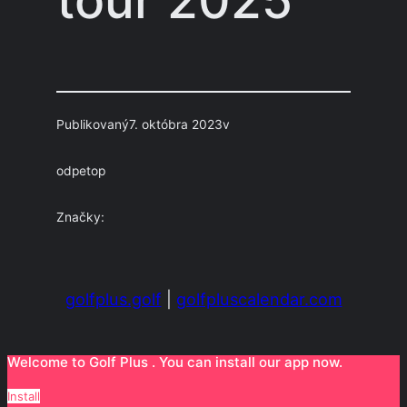
Publikovaný
7. októbra 2023
v
od
petop
Značky:
golfplus.golf
|
golfpluscalendar.com
Welcome to Golf Plus . You can install our app now.
Install