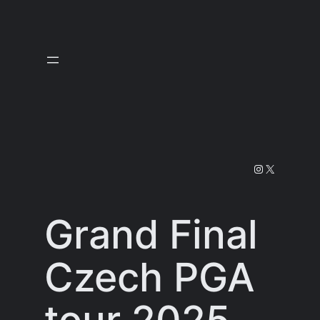
Prejsť
na
obsah
Instagram
X
Grand Final
Czech PGA
tour 2025