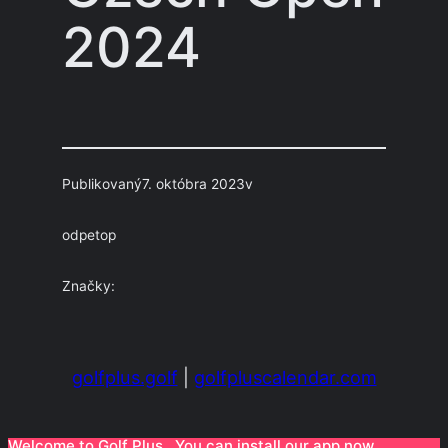
2024
Publikovaný
7. októbra 2023
v
od
petop
Značky:
golfplus.golf
|
golfpluscalendar.com
Welcome to Golf Plus . You can install our app now.