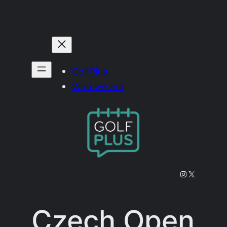
Prejsť
na
obsah
GolfPlus
Who we are
Instagram
X
Czech Open