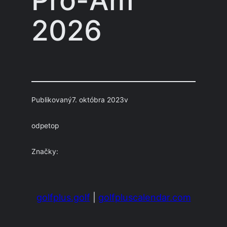
2026
Publikovaný
7. októbra 2023
v
od
petop
Značky:
golfplus.golf
|
golfpluscalendar.com