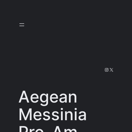
Prejsť
na
obsah
Instagram
X
Aegean
Messinia
Pro-Am