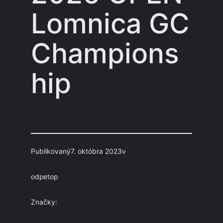
Lomnica GC
Champions
hip
Publikovaný
7. októbra 2023
v
od
petop
Značky: