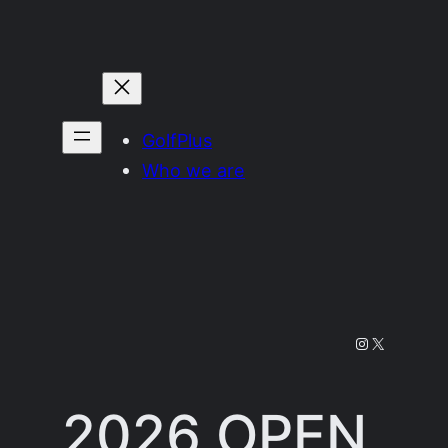
Prejsť
na
obsah
GolfPlus
Who we are
Instagram
X
2026 OPEN